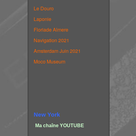
Le Douro
Laponie
Floriade Almere
Navigation 2021
Amsterdam Juin 2021
Moco Museum
New York
Ma chaîne YOUTUBE