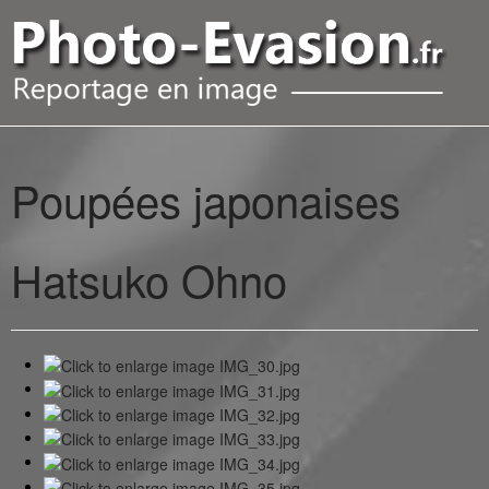
Poupées japonaises
Hatsuko Ohno